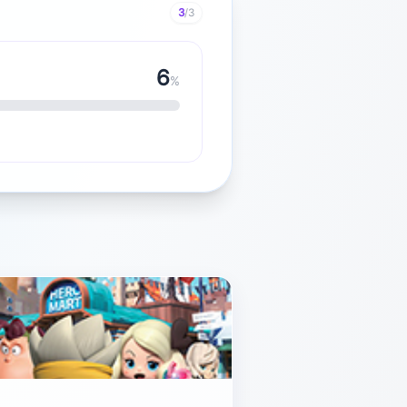
3
/3
7
%