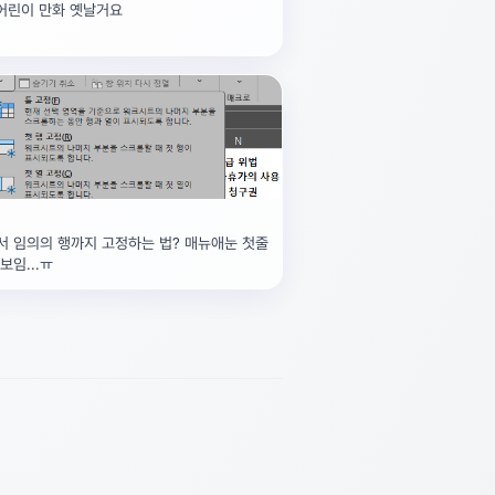
어린이 만화 옛날거요
서 임의의 행까지 고정하는 법? 매뉴애눈 첫줄
보임...ㅠ