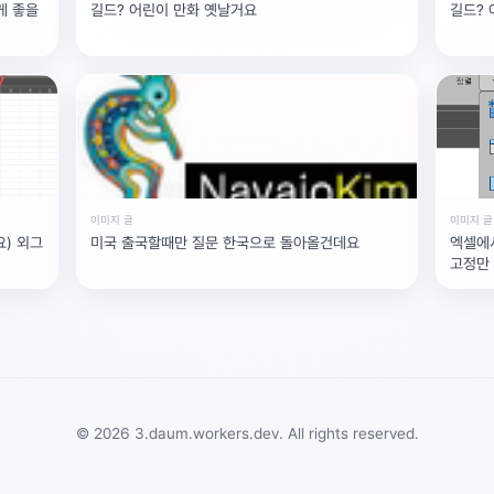
게 좋을
길드? 어린이 만화 옛날거요
길드? 
이미지 글
이미지 글
) 외그
미국 출국할때만 질문 한국으로 돌아올건데요
엑셀에
고정만 
© 2026 3.daum.workers.dev. All rights reserved.