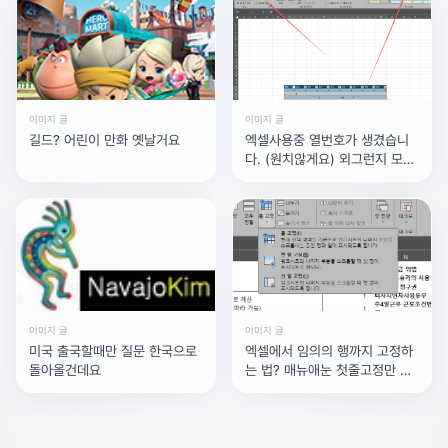
이미지 글
이미지 글
길드? 어린이 만화 옛날거요
엑셀사용중 열번호가 생겼습니
다. (원치않게요) 외그런지 모르
겠는데, 갑자기 생긴것
이미지 글
이미지 글
미국 출국할때만 질문 한국으로
엑셀에서 임의의 행까지 고정하
돌아올건데요
는 법? 매뉴애눈 첫줄고정만 보
임...ㅠ