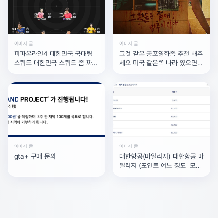
언제나 다*와 최저가보다 20,000원 더 저렴한 할인 혜택
을 드리고 있어요!
비싼 컴퓨터...꼼꼼하게 구매하지 않으면 맘 상하거나 손해
이미지 글
이미지 글
볼 수 있습니다.
피파온라인4 대한민국 국대팀
그것 같은 공포영화좀 추천 해주
스쿼드 대한민국 스쿼드 좀 짜쥬
세요 미국 같은쪽 나라 였으면
견적, 상담, 구매 문의까지 책임지고 있어서 아래 배너를 클
세용!9천에서 1죠
좋겠는데 좀 많이 무서운걸로 추
릭하면 맘 상할 일 없으실거예요!
천해주세요
이미지 글
이미지 글
gta+ 구매 문의
대한항공(마일리지) 대한항공 마
일리지 (포인트 어느 정도 모아
야 ) 비즈니석 무료로 탈수