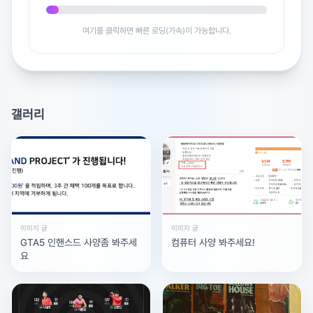
1.
배그가 그래서 고사양을 요구하는 게임이라 RTX4060Ti
여기를 클릭하면 빠른 로딩(가속)이 가능합니다.
로도 180Hz는 돌리는게 불가능해요. 하지만 이건 풀옵으
로 즐겼을때를 이야기하는거고 옵션을 조절하면 가능 합니
다!!
갤러리
2.
풀옵으로 만약 배그를 180Hz로 돌리고 싶다라고하면 그래
픽[삭제됨]를 RTX5070 이상으로 가야 그나마 어느정도
가능할거예요!!!
3.
지금 상태라면 옵션을 조절해서 180Hz에 가장 가깝게 즐
이미지 글
이미지 글
기는게 제일 좋을것 같아요. 아..그리고 중순쯤에
GTA5 인핸스드 사양좀 봐주세
컴퓨터 사양 봐주세요!
요
RTX5060Ti가 출시될거라 조금 더 기다렸다가 이게 출시
되면 성능을 비교해 보고 구매하시는걸 추천 드려요!