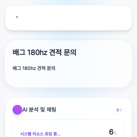
배그 180hz 견적 문의
배그 180hz 견적 문의
항상 옆동네 최저가에서 20,000원 할인해 드려서 기분이
좋다 하시는....
게임 만들던 애들이 만든
게임 컴퓨터 전문 쇼핑몰
17Days
입니다.
AI 분석 및 채팅
3
/3
풀옵으로는 불가능해요.
7
%
시스템 리소스 로딩 중...